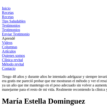
Ir
al
Inicio
contenido
Recetas
Recetas
Tips Saludables
Testimonios
Testimonios
Enviar Testimonio
Aprendé
Videos
Columnas
Artículos
Quienes somos
Clínica revital
Método revital
Contacto
Tengo 48 años y durante años he intentado adelgazar y siempre invar
era gratis me pareció probar que me mostraran el método y ver el resu
ya un año que me mantengo en el peso adecuado sin volver a aumenta
manejarme para el resto de mi vida. Realmente recomiendo la clínica 
María Estella Dominguez