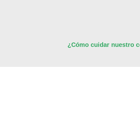
¿Cómo cuidar nuestro co
2 403 24 04
Av. 8 de octubre 2355 apto. 903
drsiola@hotmail.com