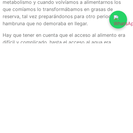
metabolismo y cuando volvíamos a alimentarnos los
que comíamos lo transformábamos en grasas de
reserva, tal vez preparándonos para otro periodo de
hambruna que no demoraba en llegar.
Hay que tener en cuenta que el acceso al alimento era
difícil y complicado, hasta el acceso al agua era
complicado.
Si bien el primer impulso de todos los que leen esto hoy
es si tienen un sobrepeso es dejar de comer: ¡No lo
hagan!
Tal vez lo único que no tienen que hacer es
comer menos,¡No cuenten calorías por favor!
Hace años que sabemos que 800 calorías de ñoquis con
tuco no tienen nada que ver con 800 calorías de
churrasco y ensalada.
Lo único que importa es comer bien combinando y
muchas veces por día. Comer, comer y comer. Es así