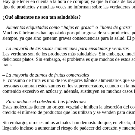
Hay que tener en cuenta a la hora de comprar, ya que la moda de los a
tipo de productos y muchas veces no informan sobre las verdaderas pr
¿Qué alimentos no son tan saludables?
– Alimentos etiquetados como “bajos en grasa” o “libres de grasa”
Muchos fabricantes han apostado por quitar grasa de sus productos, p
siempre, ya que sino generan graves consecuencias para la salud. El 
– La mayoría de las salsas comerciales para ensaladas y verduras
Las verduras son de los productos más saludables. Sin embargo, mucha g
deliciosos platos. Sin embargo, el problema es que muchos de estos ade
trans.
– La mayoría de zumos de frutas comerciales
El consumo de fruta es uno de los mejores hábitos alimentarios que s
personas compran estos zumos en los supermercados, cuando en la ma
contenido excesivo en azúcar y, además, sustituyen en muchos casos l
– Para deducir el colesterol: Los fitosteroles
Estas moléculas tienen un origen vegetal e inhiben la absorción del co
crecido el número de productos que los utilizan y se venden para dismi
Sin embargo, otros estudios actuales han demostrado que, en efecto, di
llegando incluso a aumentar el riesgo de padecer del corazón y muert