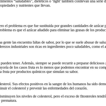
limentos “saludables”, dietéticos o ‘light’ también conllevan una serie
opiedades y nutrientes que llevan.
ero el problema es que fue sustituida por grandes cantidades de azúcar
problema es que el azúcar añadido para eliminar las grasas de los prod
ente las encuentra faltas de sabor, por lo que se suele abusar de salsa
rezos industriales son ricas en ingredientes poco saludables, como el azú
e pueden tener. Además, siempre se puede recurrir a preparar deliciosos
yoría de los casos fruta es lo menos que podemos encontrar en su comp
a fruta por productos químicos que simulan su sabor.
lesterol. Sus efectos positivos en la sangre de los humanos ha sido demo
nuir el colesterol y prevenir las enfermedades del corazón.
sminuyen los niveles de colesterol, pero el exceso de fitosteroles tendr
e prematura.