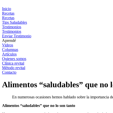
Ir
al
Inicio
contenido
Recetas
Recetas
Tips Saludables
Testimonios
Testimonios
Enviar Testimonio
Aprendé
Videos
Columnas
Artículos
Quienes somos
Clínica revital
Método revital
Contacto
Alimentos “saludables” que no l
En numerosas ocasiones hemos hablado sobre la importancia de c
Alimentos “saludables” que no lo son tanto